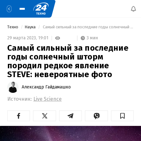
Техно
Наука
 Самый сильный за последние годы солнечный шторм породил редкое явление STEVE: невероятные фото 
3 мин
29 марта 2023,
19:01
Самый сильный за последние
годы солнечный шторм
породил редкое явление
STEVE: невероятные фото
Александр Гайдамашко
Источник:
Live Science