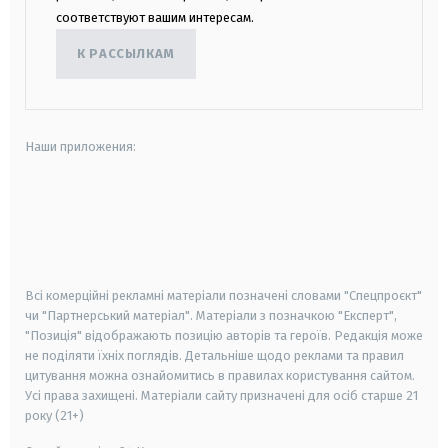
соответствуют вашим интересам.
К РАССЫЛКАМ
Наши приложения:
android
apple
smart tv
samsung smart tv
Всі комерційні рекламні матеріали позначені словами "Спецпроєкт"
чи "Партнерський матеріал". Матеріали з позначкою "Експерт",
"Позиція" відображають позицію авторів та героїв. Редакція може
не поділяти їхніх поглядів. Детальніше щодо реклами та правил
цитування можна ознайомитись в правилах користування сайтом.
Усі права захищені.
Матеріали сайту призначені для осіб старше
21
року (21+)