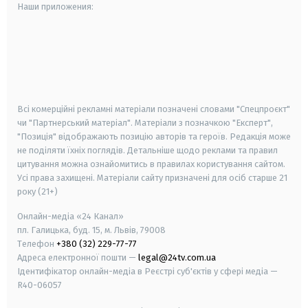
Наши приложения:
android
apple
smart tv
samsung smart tv
Всі комерційні рекламні матеріали позначені словами "Спецпроєкт"
чи "Партнерський матеріал". Матеріали з позначкою "Експерт",
"Позиція" відображають позицію авторів та героїв. Редакція може
не поділяти їхніх поглядів. Детальніше щодо реклами та правил
цитування можна ознайомитись в правилах користування сайтом.
Усі права захищені.
Матеріали сайту призначені для осіб старше
21
року (21+)
Онлайн-медіа «24 Канал»
пл. Галицька, буд. 15, м. Львів, 79008
Телефон
+380 (32) 229-77-77
Адреса електронної пошти —
legal@24tv.com.ua
Ідентифікатор онлайн-медіа в Реєстрі суб'єктів у сфері медіа —
R40-06057