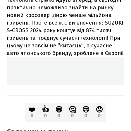
практично неможливо знайти на ринку
новий кросовер ціною менше мільйона
гривень. Проте все ж є виключення: SUZUKI
S-CROSS 2024 року коштує від 874 тисяч
гривень та поєднує сучасні технології! При
цьому це зовсім не “китаєць”, а сучасне
авто японського бренду, зроблене в Європі!
❤️
👍
😁
🤔
😢
😡
0
0
0
0
0
0