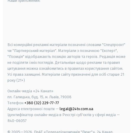
Наши приложения:
android
apple
smart tv
samsung smart tv
Всі комерційні рекламні матеріали позначені словами "Спецпроєкт"
чи "Партнерський матеріал". Матеріали з позначкою "Експерт",
"Позиція" відображають позицію авторів та героїв. Редакція може
не поділяти їхніх поглядів. Детальніше щодо реклами та правил
цитування можна ознайомитись в правилах користування сайтом.
Усі права захищені.
Матеріали сайту призначені для осіб старше
21
року (21+)
Онлайн-медіа «24 Канал»
пл. Галицька, буд. 15, м. Львів, 79008
Телефон
+380 (32) 229-77-77
Адреса електронної пошти —
legal@24tv.com.ua
Ідентифікатор онлайн-медіа в Реєстрі суб'єктів у сфері медіа —
R40-06057
© 2005—2026,
ПрАТ «Телерадіокомпанія "Люкс"», 24 Канал.