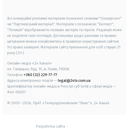
smart tv
samsung smart tv
Всі комерційні рекламні матеріали позначені словами "Спецпроєкт"
чи "Партнерський матеріал". Матеріали з позначкою "Експерт",
"Позиція" відображають позицію авторів та героїв. Редакція може
не поділяти їхніх поглядів. Детальніше щодо реклами та правил
цитування можна ознайомитись в правилах користування сайтом.
Усі права захищені.
Матеріали сайту призначені для осіб старше
21
року (21+)
Онлайн-медіа «24 Канал»
пл. Галицька, буд. 15, м. Львів, 79008
Телефон
+380 (32) 229-77-77
Адреса електронної пошти —
legal@24tv.com.ua
Ідентифікатор онлайн-медіа в Реєстрі суб'єктів у сфері медіа —
R40-06057
© 2005—2026,
ПрАТ «Телерадіокомпанія "Люкс"», 24 Канал.
Разработка сайта
-