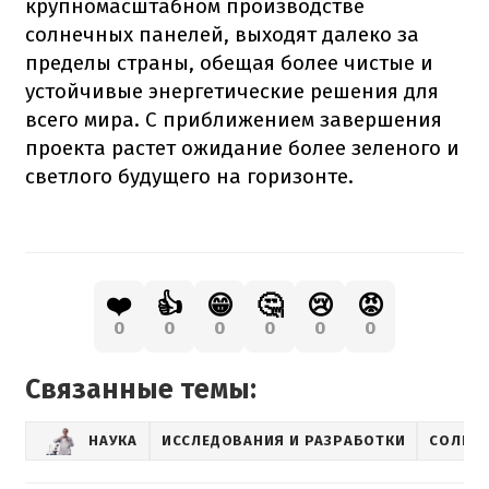
крупномасштабном производстве
солнечных панелей, выходят далеко за
пределы страны, обещая более чистые и
устойчивые энергетические решения для
всего мира. С приближением завершения
проекта растет ожидание более зеленого и
светлого будущего на горизонте.
❤️
👍
😁
🤔
😢
😡
0
0
0
0
0
0
Связанные темы:
НАУКА
ИССЛЕДОВАНИЯ И РАЗРАБОТКИ
СОЛНЕЧ