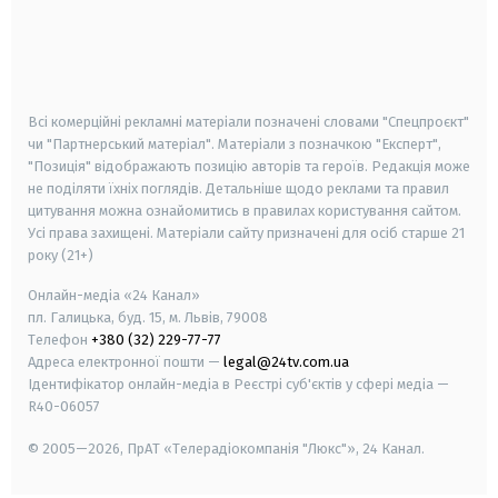
android
apple
smart tv
samsung smart tv
Всі комерційні рекламні матеріали позначені словами "Спецпроєкт"
чи "Партнерський матеріал". Матеріали з позначкою "Експерт",
"Позиція" відображають позицію авторів та героїв. Редакція може
не поділяти їхніх поглядів. Детальніше щодо реклами та правил
цитування можна ознайомитись в правилах користування сайтом.
Усі права захищені.
Матеріали сайту призначені для осіб старше
21
року (21+)
Онлайн-медіа «24 Канал»
пл. Галицька, буд. 15, м. Львів, 79008
Телефон
+380 (32) 229-77-77
Адреса електронної пошти —
legal@24tv.com.ua
Ідентифікатор онлайн-медіа в Реєстрі суб'єктів у сфері медіа —
R40-06057
© 2005—2026,
ПрАТ «Телерадіокомпанія "Люкс"», 24 Канал.