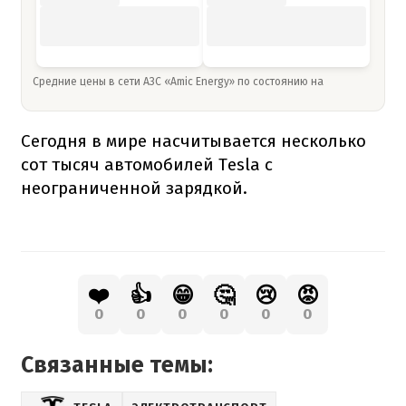
Средние цены в сети АЗС «Amic Energy» по состоянию на
Сегодня в мире насчитывается несколько
сот тысяч автомобилей Tesla с
неограниченной зарядкой.
❤️
👍
😁
🤔
😢
😡
0
0
0
0
0
0
Связанные темы: