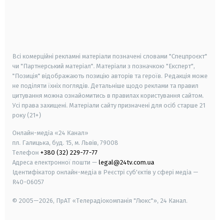
android
apple
smart tv
samsung smart tv
Всі комерційні рекламні матеріали позначені словами "Спецпроєкт"
чи "Партнерський матеріал". Матеріали з позначкою "Експерт",
"Позиція" відображають позицію авторів та героїв. Редакція може
не поділяти їхніх поглядів. Детальніше щодо реклами та правил
цитування можна ознайомитись в правилах користування сайтом.
Усі права захищені.
Матеріали сайту призначені для осіб старше
21
року (21+)
Онлайн-медіа «24 Канал»
пл. Галицька, буд. 15, м. Львів, 79008
Телефон
+380 (32) 229-77-77
Адреса електронної пошти —
legal@24tv.com.ua
Ідентифікатор онлайн-медіа в Реєстрі суб'єктів у сфері медіа —
R40-06057
© 2005—2026,
ПрАТ «Телерадіокомпанія "Люкс"», 24 Канал.