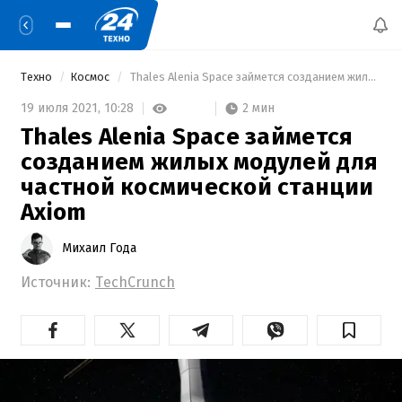
Техно
Космос
 Thales Alenia Space займется созданием жилых модулей для частной космической станции Axiom 
2 мин
19 июля 2021,
10:28
Thales Alenia Space займется
созданием жилых модулей для
частной космической станции
Axiom
Михаил Года
Источник:
TechCrunch