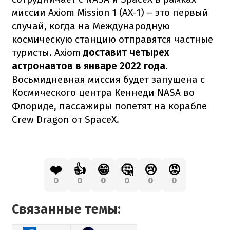
миссии Axiom Mission 1 (AX-1) – это первый
случай, когда на Международную
космическую станцию ​​отправятся частные
туристы. Axiom
доставит четырех
астронавтов в январе 2022 года.
Восьмидневная миссия будет запущена с
Космического центра Кеннеди NASA во
Флориде, пассажиры полетят на корабле
Crew Dragon от SpaceX.
❤️
👍
😁
🤔
😢
😡
0
0
0
0
0
0
Связанные темы: