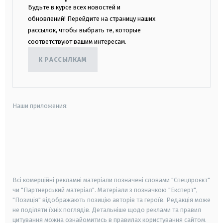
Будьте в курсе всех новостей и
обновлений! Перейдите на страницу наших
рассылок, чтобы выбрать те, которые
соответствуют вашим интересам.
К РАССЫЛКАМ
Наши приложения:
android
apple
smart tv
samsung smart tv
Всі комерційні рекламні матеріали позначені словами "Спецпроєкт"
чи "Партнерський матеріал". Матеріали з позначкою "Експерт",
"Позиція" відображають позицію авторів та героїв. Редакція може
не поділяти їхніх поглядів. Детальніше щодо реклами та правил
цитування можна ознайомитись в правилах користування сайтом.