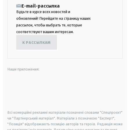
E-mail-рассылка
Будьте в курсе всех новостей и
обновлений! Перейдите на страницу наших
рассылок, чтобы выбрать те, которые
соответствуют вашим интересам.
К РАССЫЛКАМ
Наши приложения:
android
apple
smart tv
samsung smart tv
Всі комерційні рекламні матеріали позначені словами "Спецпроєкт"
чи "Партнерський матеріал". Матеріали з позначкою "Експерт",
"Позиція" відображають позицію авторів та героїв. Редакція може
не поділяти їхніх поглядів. Детальніше щодо реклами та правил