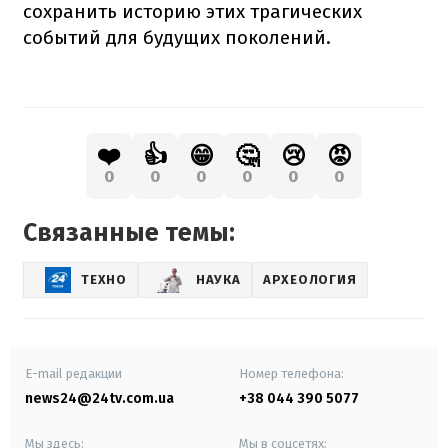
сохранить историю этих трагических
событий для будущих поколений.
❤️
👍
😁
🤔
😢
😡
0
0
0
0
0
0
Связанные темы:
ТЕХНО
НАУКА
АРХЕОЛОГИЯ
E-mail редакции
Номер телефона:
news24@24tv.com.ua
+38 044 390 5077
Мы здесь:
Мы в соцсетях: