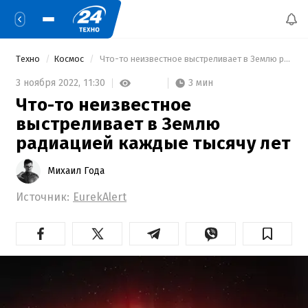
Техно
Космос
 Что-то неизвестное выстреливает в Землю радиацией каждые тысячу лет 
3 мин
3 ноября 2022,
11:30
Что-то неизвестное
выстреливает в Землю
радиацией каждые тысячу лет
Михаил Года
Источник:
EurekAlert