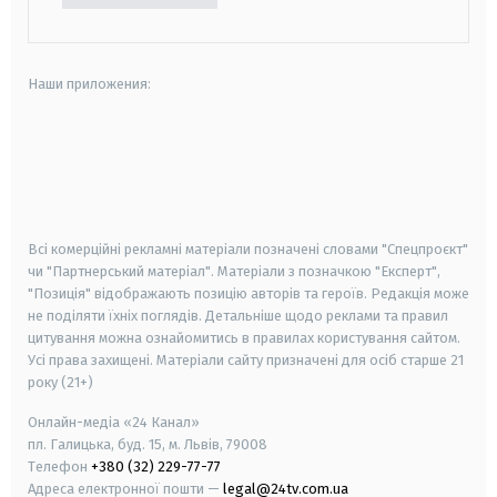
Наши приложения:
android
apple
smart tv
samsung smart tv
Всі комерційні рекламні матеріали позначені словами "Спецпроєкт"
чи "Партнерський матеріал". Матеріали з позначкою "Експерт",
"Позиція" відображають позицію авторів та героїв. Редакція може
не поділяти їхніх поглядів. Детальніше щодо реклами та правил
цитування можна ознайомитись в правилах користування сайтом.
Усі права захищені.
Матеріали сайту призначені для осіб старше
21
року (21+)
Онлайн-медіа «24 Канал»
пл. Галицька, буд. 15, м. Львів, 79008
Телефон
+380 (32) 229-77-77
Адреса електронної пошти —
legal@24tv.com.ua