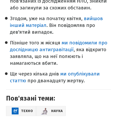
пов'язаних із дослідженням НЛО, зникли
або загинули за схожих обставин.
Згодом, уже на початку квітня,
вийшов
інший матеріал
. Він повідомляв про
дев'ятий випадок.
Пізніше того ж місяця
ми повідомили про
дослідницю антигравітації
, яка відкрито
заявляла, що на неї полюють і
намагаються вбити.
Ще через кілька днів
ми опублікували
статтю
про дванадцяту жертву.
Пов'язані теми:
ТЕХНО
НАУКА