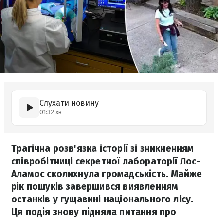
Слухати новину
01:32 хв
Трагічна розв'язка історії зі зникненням
співробітниці секретної лабораторії Лос-
Аламос сколихнула громадськість. Майже
рік пошуків завершився виявленням
останків у гущавині національного лісу.
Ця подія знову підняла питання про