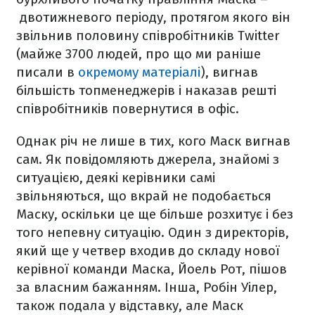
двотижневого періоду, протягом якого він
звільнив половину співробітників Twitter
(майже 3700 людей, про що ми раніше
писали в
окремому матеріалі
), вигнав
більшість топменеджерів і наказав решті
співробітників повернутися в офіс.
Однак річ не лише в тих, кого Маск вигнав
сам. Як повідомляють джерела, знайомі з
ситуацією, деякі керівники самі
звільняються, що вкрай не подобається
Маску, оскільки це ще більше розхитує і без
того непевну ситуацію. Один з директорів,
який ще у четвер входив до складу нової
керівної команди Маска, Йоель Рот, пішов
за власним бажанням. Інша, Робін Уілер,
також подала у відставку, але Маск