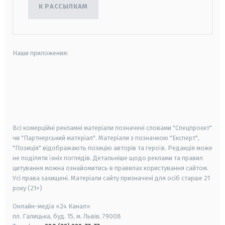
К РАССЫЛКАМ
Наши приложения:
android
apple
smart tv
samsung smart tv
Всі комерційні рекламні матеріали позначені словами "Спецпроєкт"
чи "Партнерський матеріал". Матеріали з позначкою "Експерт",
"Позиція" відображають позицію авторів та героїв. Редакція може
не поділяти їхніх поглядів. Детальніше щодо реклами та правил
цитування можна ознайомитись в правилах користування сайтом.
Усі права захищені.
Матеріали сайту призначені для осіб старше
21
року (21+)
Онлайн-медіа «24 Канал»
пл. Галицька, буд. 15, м. Львів, 79008