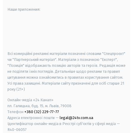
Наши приложения:
android
apple
smart tv
samsung smart tv
Всі комерційні рекламні матеріали позначені словами "Спецпроєкт"
чи "Партнерський матеріал". Матеріали з позначкою "Експерт",
"Позиція" відображають позицію авторів та героїв. Редакція може
не поділяти їхніх поглядів. Детальніше щодо реклами та правил
цитування можна ознайомитись в правилах користування сайтом.
Усі права захищені.
Матеріали сайту призначені для осіб старше
21
року (21+)
Онлайн-медіа «24 Канал»
пл. Галицька, буд. 15, м. Львів, 79008
Телефон
+380 (32) 229-77-77
Адреса електронної пошти —
legal@24tv.com.ua
Ідентифікатор онлайн-медіа в Реєстрі суб'єктів у сфері медіа —
R40-06057