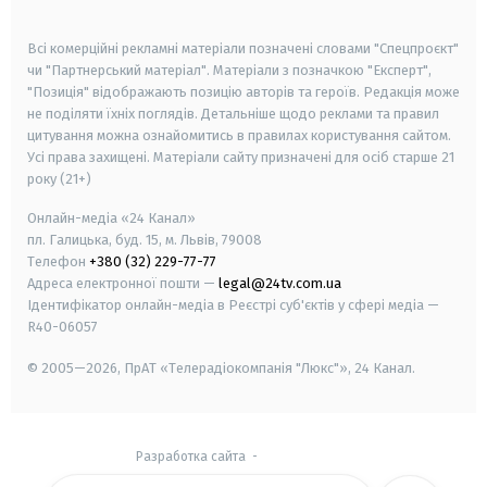
smart tv
samsung smart tv
Всі комерційні рекламні матеріали позначені словами "Спецпроєкт"
чи "Партнерський матеріал". Матеріали з позначкою "Експерт",
"Позиція" відображають позицію авторів та героїв. Редакція може
не поділяти їхніх поглядів. Детальніше щодо реклами та правил
цитування можна ознайомитись в правилах користування сайтом.
Усі права захищені.
Матеріали сайту призначені для осіб старше
21
року (21+)
Онлайн-медіа «24 Канал»
пл. Галицька, буд. 15, м. Львів, 79008
Телефон
+380 (32) 229-77-77
Адреса електронної пошти —
legal@24tv.com.ua
Ідентифікатор онлайн-медіа в Реєстрі суб'єктів у сфері медіа —
R40-06057
© 2005—2026,
ПрАТ «Телерадіокомпанія "Люкс"», 24 Канал.
Разработка сайта
-