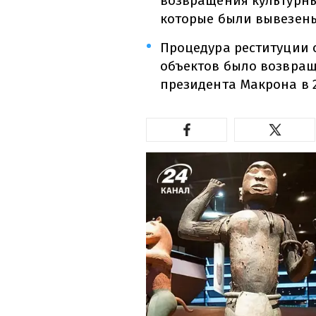
возвращения культурн
которые были вывезены 
Процедура реституции о
объектов было возвра
президента Макрона в 2