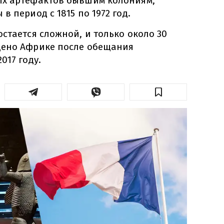
ых артефактов бывшим колониям,
в период с 1815 по 1972 год.
стается сложной, и только около 30
щено Африке после обещания
017 году.