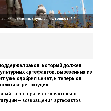
ращении похищенных культурных ценностей
/
поддержал закон, который должен
культурных артефактов, вывезенных из
т уже одобрил Сенат, и теперь он
политике реституции.
новый закон призван
значительно
титуции
– возвращения артефактов