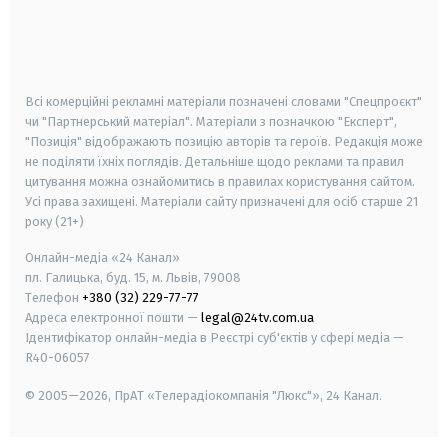
android
apple
smart tv
samsung smart tv
Всі комерційні рекламні матеріали позначені словами "Спецпроєкт"
чи "Партнерський матеріал". Матеріали з позначкою "Експерт",
"Позиція" відображають позицію авторів та героїв. Редакція може
не поділяти їхніх поглядів. Детальніше щодо реклами та правил
цитування можна ознайомитись в правилах користування сайтом.
Усі права захищені.
Матеріали сайту призначені для осіб старше
21
року (21+)
Онлайн-медіа «24 Канал»
пл. Галицька, буд. 15, м. Львів, 79008
Телефон
+380 (32) 229-77-77
Адреса електронної пошти —
legal@24tv.com.ua
Ідентифікатор онлайн-медіа в Реєстрі суб'єктів у сфері медіа —
R40-06057
© 2005—2026,
ПрАТ «Телерадіокомпанія "Люкс"», 24 Канал.