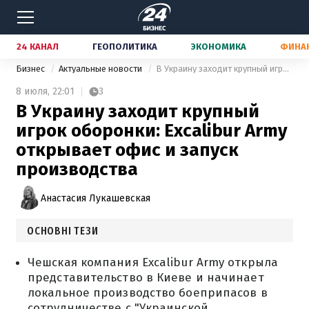
24 КАНАЛ
ГЕОПОЛИТИКА
ЭКОНОМИКА
ФИНА
Бизнес
Актуальные новости
В Украину заходит крупный игрок оборонки: Excalibur Army открывает офис и запуск производства
8 июля,
22:01
3
В Украину заходит крупный
игрок оборонки: Excalibur Army
открывает офис и запуск
производства
Анастасия Лукашевская
ОСНОВНІ ТЕЗИ
Чешская компания Excalibur Army открыла
представительство в Киеве и начинает
локальное производство боеприпасов в
сотрудничестве с "Украинской