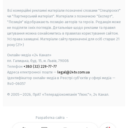
smart tv
samsung smart tv
Всі комерційні рекламні матеріали позначені словами "Спецпроєкт"
чи "Партнерський матеріал". Матеріали з позначкою "Експерт",
"Позиція" відображають позицію авторів та героїв. Редакція може
не поділяти їхніх поглядів. Детальніше щодо реклами та правил
цитування можна ознайомитись в правилах користування сайтом.
Усі права захищені.
Матеріали сайту призначені для осіб старше
21
року (21+)
Онлайн-медіа «24 Канал»
пл. Галицька, буд. 15, м. Львів, 79008
Телефон
+380 (32) 229-77-77
Адреса електронної пошти —
legal@24tv.com.ua
Ідентифікатор онлайн-медіа в Реєстрі суб'єктів у сфері медіа —
R40-06057
© 2005—2026,
ПрАТ «Телерадіокомпанія "Люкс"», 24 Канал.
Разработка сайта
-