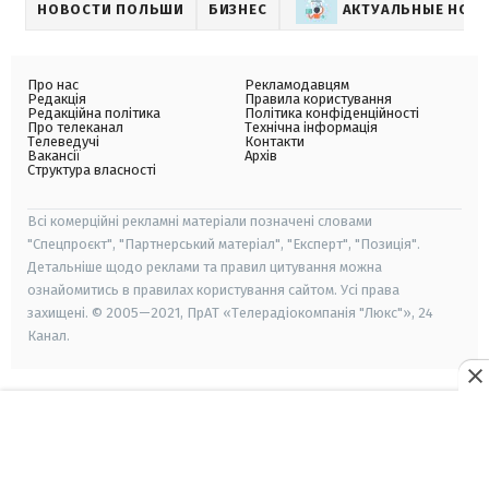
НОВОСТИ ПОЛЬШИ
БИЗНЕС
АКТУАЛЬНЫЕ НОВ
Про нас
Рекламодавцям
Редакція
Правила користування
Редакційна політика
Політика конфіденційності
Про телеканал
Технічна інформація
Телеведучі
Контакти
Вакансії
Архів
Структура власності
Всі комерційні рекламні матеріали позначені словами
"Спецпроєкт", "Партнерський матеріал", "Експерт", "Позиція".
Детальніше щодо реклами та правил цитування можна
ознайомитись в правилах користування сайтом. Усі права
захищені. © 2005—2021, ПрАТ «Телерадіокомпанія "Люкс"», 24
Канал.