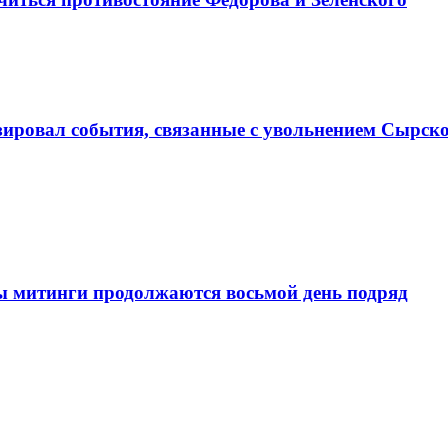
зировал события, связанные с увольнением Сырск
ы митинги продолжаются восьмой день подряд