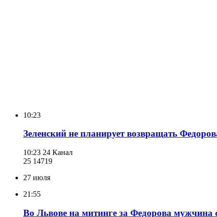
10:23
Зеленский не планирует возвращать Федоро
10:23
24 Канал
25 147
19
27 июля
21:55
Во Львове на митинге за Федорова мужчина 