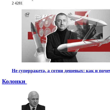
2 428
1
Не суперракета, а сотни дешевых: как и поч
Колонки