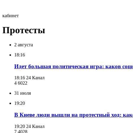
кабинет
Протесты
2 августа
18:16
Идет большая политическая игра: каков соци
18:16
24 Канал
4 602
2
31 июля
19:20
В Киеве люди вышли на протестный ход: как
19:20
24 Канал
7 402
8