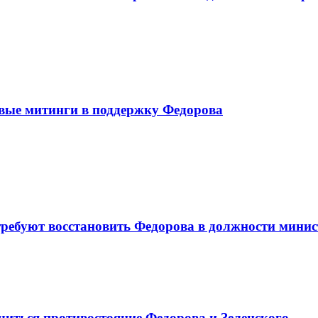
овые митинги в поддержку Федорова
требуют восстановить Федорова в должности мини
читься противостояние Федорова и Зеленского