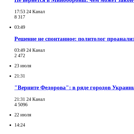
17:53
24 Канал
8 317
03:49
Решение не спонтанное: политолог проанали
03:49
24 Канал
2 472
23 июля
21:31
"Верните Федорова": в ряде городов Украин
21:31
24 Канал
4 509
6
22 июля
14:24