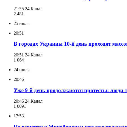
21:55
24 Канал
2 481
25 июля
20:51
В городах Украины 10-й день проходят масс
20:51
24 Канал
1 064
24 июля
20:46
Уже 9-й день продолжаются протесты: люди 
20:46
24 Канал
1 009
1
17:53
Не вернется в Минобороны: чем может закон