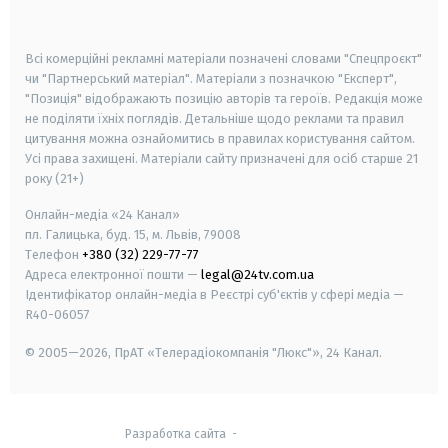
smart tv
samsung smart tv
Всі комерційні рекламні матеріали позначені словами "Спецпроєкт"
чи "Партнерський матеріал". Матеріали з позначкою "Експерт",
"Позиція" відображають позицію авторів та героїв. Редакція може
не поділяти їхніх поглядів. Детальніше щодо реклами та правил
цитування можна ознайомитись в правилах користування сайтом.
Усі права захищені.
Матеріали сайту призначені для осіб старше
21
року (21+)
Онлайн-медіа «24 Канал»
пл. Галицька, буд. 15, м. Львів, 79008
Телефон
+380 (32) 229-77-77
Адреса електронної пошти —
legal@24tv.com.ua
Ідентифікатор онлайн-медіа в Реєстрі суб'єктів у сфері медіа —
R40-06057
© 2005—2026,
ПрАТ «Телерадіокомпанія "Люкс"», 24 Канал.
Разработка сайта
-