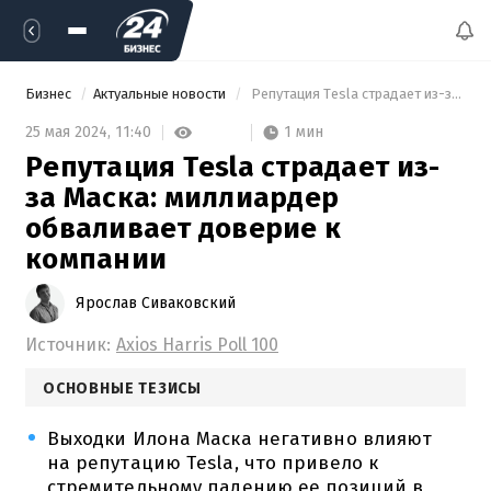
Бизнес
Актуальные новости
 Репутация Tesla страдает из-за Маска: миллиардер обваливает доверие к компании 
1 мин
25 мая 2024,
11:40
Репутация Tesla страдает из-
за Маска: миллиардер
обваливает доверие к
компании
Ярослав Сиваковский
Источник:
Axios Harris Poll 100
ОСНОВНЫЕ ТЕЗИСЫ
Выходки Илона Маска негативно влияют
на репутацию Tesla, что привело к
стремительному падению ее позиций в