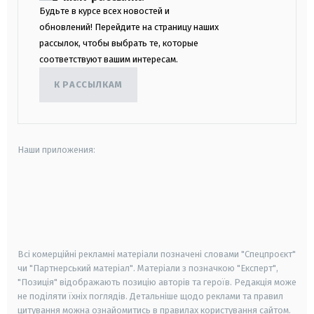
Будьте в курсе всех новостей и
обновлений! Перейдите на страницу наших
рассылок, чтобы выбрать те, которые
соответствуют вашим интересам.
К РАССЫЛКАМ
Наши приложения:
android
apple
smart tv
samsung smart tv
Всі комерційні рекламні матеріали позначені словами "Спецпроєкт"
чи "Партнерський матеріал". Матеріали з позначкою "Експерт",
"Позиція" відображають позицію авторів та героїв. Редакція може
не поділяти їхніх поглядів. Детальніше щодо реклами та правил
цитування можна ознайомитись в правилах користування сайтом.