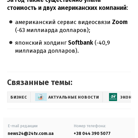
стоимость и двух американских компаний:
американский сервис видеосвязи
Zoom
(-63 миллиарда долларов);
японский холдинг
Softbank
(-40,9
миллиарда долларов).
Связанные темы:
БИЗНЕС
АКТУАЛЬНЫЕ НОВОСТИ
ЭКОНО
E-mail редакции
Номер телефона:
news24@24tv.com.ua
+38 044 390 5077