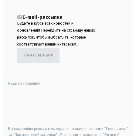
E-mail-рассылка
Будьте в курсе всех новостей и
обновлений! Перейдите на страницу наших
рассылок, чтобы выбрать те, которые
соответствуют вашим интересам.
К РАССЫЛКАМ
Наши приложения:
android
apple
smart tv
samsung smart tv
Всі комерційні рекламні матеріали позначені словами "Спецпроєкт"
чи "Партнерський матеріал". Матеріали з позначкою "Експерт",