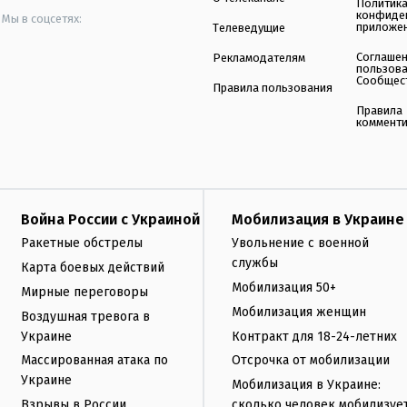
Политик
конфиде
Мы в соцсетях:
приложе
Телеведущие
Соглаше
Рекламодателям
пользов
Сообщес
Правила пользования
Правила
коммент
Война России с Украиной
Мобилизация в Украине
Ракетные обстрелы
Увольнение с военной
службы
Карта боевых действий
Мобилизация 50+
Мирные переговоры
Мобилизация женщин
Воздушная тревога в
Украине
Контракт для 18-24-летних
Массированная атака по
Отсрочка от мобилизации
Украине
Мобилизация в Украине:
Взрывы в России
сколько человек мобилизуе