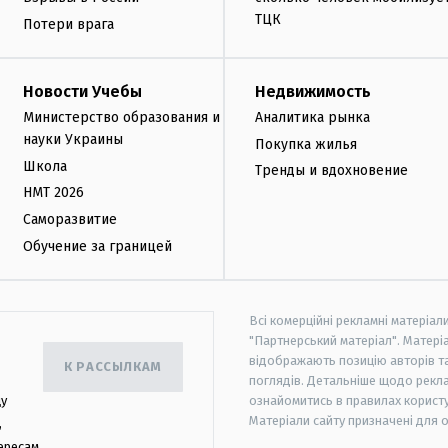
ТЦК
Потери врага
Новости Учебы
Недвижимость
Министерство образования и
Аналитика рынка
науки Украины
Покупка жилья
Школа
Тренды и вдохновение
НМТ 2026
Саморазвитие
Обучение за границей
Всі комерційні рекламні матеріал
"Партнерський матеріал". Матеріа
відображають позицію авторів та 
К РАССЫЛКАМ
поглядів. Детальніше щодо рекл
цу
ознайомитись в правилах користу
Матеріали сайту призначені для 
,
ересам.