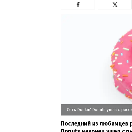
Сеть Dunkin' Donuts ушла с рос
Последний из любимцев р
Donuts наконец ушел с р