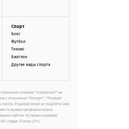
Спорт
Бокс
Футбол
Теннис
Биатлон
Другие виды спорта
и позначені словами "Спецпроєкт" чи
ли з позначкою "Експерт", "Позиція"
героїв. Редакція може не поділяти їхніх
ами та правил цитування можна
вання сайтом. Усі права захищені.
осіб старше
21 року (21+)