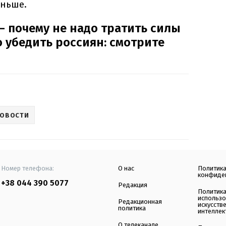
еньше.
– почему не надо тратить силы
то убедить россиян: смотрите
НОВОСТИ
Номер телефона:
О нас
Политик
конфиде
+38 044 390 5077
Редакция
Политик
использ
Редакционная
искусств
политика
интеллек
О телеканале