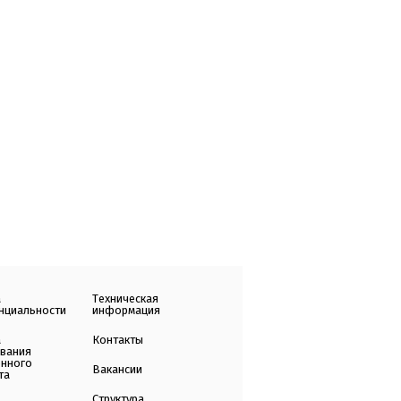
а
Техническая
нциальности
информация
а
Контакты
ования
енного
Вакансии
та
Структура