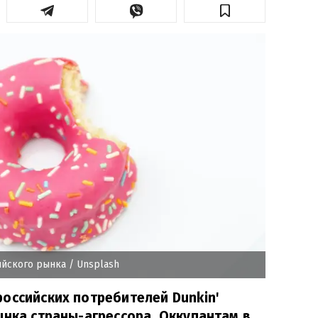
сийского рынка
/ Unsplash
оссийских потребителей Dunkin'
ынка страны-агрессора. Оккупантам в