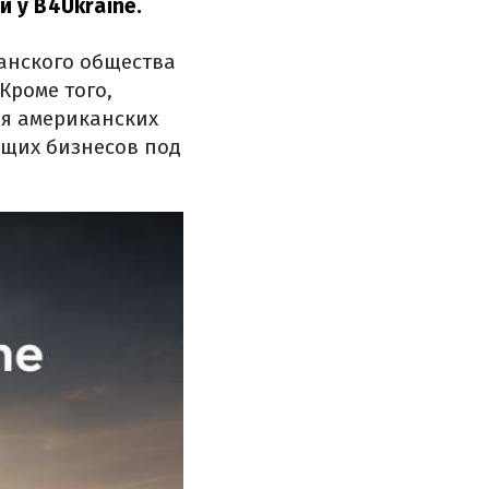
 у B4Ukraine.
анского общества
Кроме того,
ля американских
ущих бизнесов под