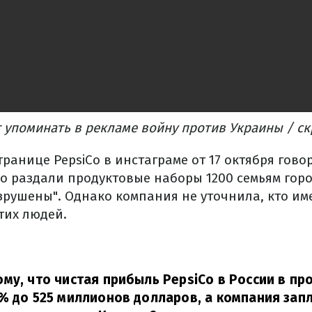
 упоминать в рекламе войну против Украины / с
ранице PepsiCo в инстаграме от 17 октября говор
Co раздали продуктовые наборы 1200 семьям гор
зрушены". Однако компания не уточнила, кто им
тих людей.
му, что чистая прибыль PepsiCo в России в пр
% до 525 миллионов долларов, а компания запл