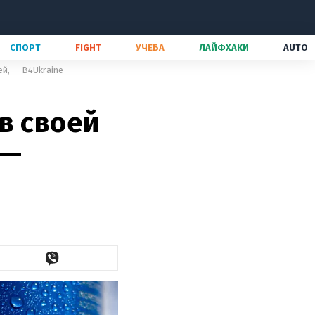
СПОРТ
FIGHT
УЧЕБА
ЛАЙФХАКИ
AUTO
ей, — B4Ukraine
в своей
 —