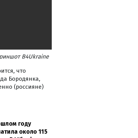
криншот B4Ukraine
ится, что
ода Бородянка,
енно (россияне)
ошлом году
атила около 115