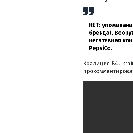
НЕТ: упоминани
бренда), Воору
негативная кон
PepsiCo.
Коалиция B4Ukrai
прокомментироват