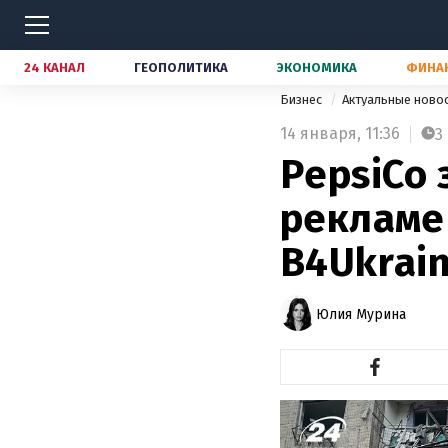
24 КАНАЛ
ГЕОПОЛИТИКА
ЭКОНОМИКА
ФИНА
Бизнес
Актуальные ново
14 января,
11:36
3
PepsiCo
рекламе 
B4Ukrai
Юлия Мурина