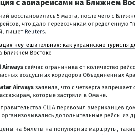
ация с авиарейсами на Ближнем Во
ий восстановились 5 марта, после чего с Ближн
рейсов, что дало перевозчикам определенную "
й, пишет
Reuters
.
ация неутешительная: как украинские туристы 
на Ближнем Востоке
d Airways
сейчас ограничивают количество рейсов
опасных воздушных коридоров Объединенных Ара
atar Airways
заявила, что с четверга запрещает
ссажирам, которые застряли в Омане.
 правительства США перевозил американцев дом
е организовывались дополнительные рейсы из др
о цены на билеты на популярные маршруты, таки