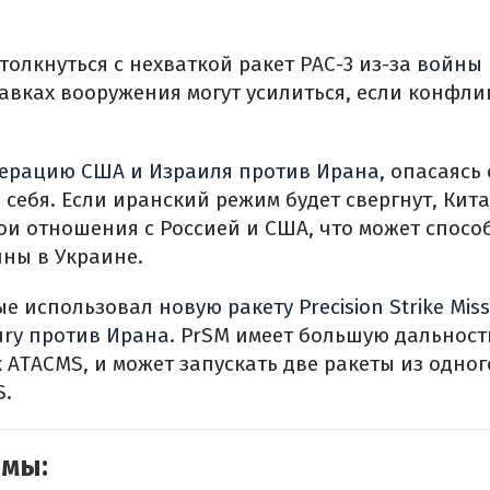
толкнуться с нехваткой ракет PAC-3 из-за
войны 
авках вооружения могут усилиться, если конфли
ерацию США и Израиля против Ирана
, опасаясь
 себя. Если иранский режим будет свергнут, Кит
ои отношения с Россией и США, что может спосо
ны в Украине.
ые использовал
новую ракету Precision Strike Miss
ury против Ирана
. PrSM имеет большую дальность
ATACMS, и может запускать две ракеты из одно
S.
емы: