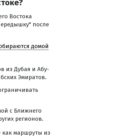
стоке?
его Востока
передышку" после
добираются домой
 из Дубая и Абу-
бских Эмиратов.
 ограничивать
ой с Ближнего
угих регионов.
е как маршруты из