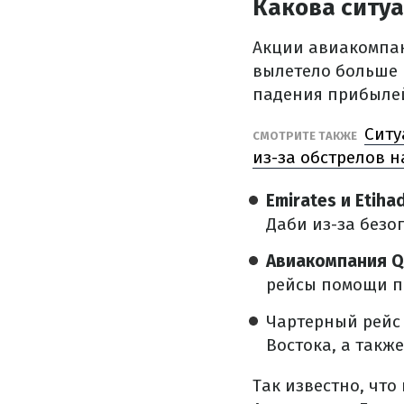
Какова ситу
Акции авиакомпан
вылетело больше 
падения прибыле
Ситу
СМОТРИТЕ ТАКЖЕ
из-за обстрелов 
Emirates и Etiha
Даби из-за без
Авиакомпания Q
рейсы помощи па
Чартерный рейс
Востока, а такж
Так известно, чт