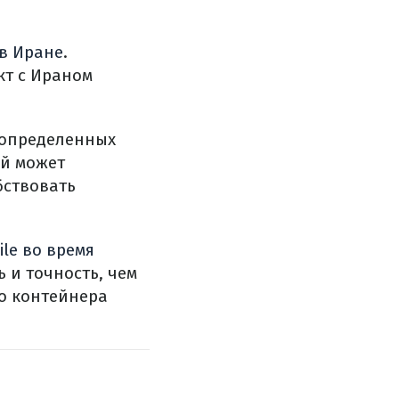
в Иране
.
кт с Ираном
 определенных
ай может
бствовать
ile во время
 и точность, чем
го контейнера