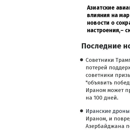
Азиатские авиа
влияния на мар
новости о сокр
настроения,
– с
Последние н
Советники Трам
потерей поддер
советники приз
"объявить побед
Ираном может пр
на 100 дней.
Иранские дроны
Ираном, и повре
Азербайджана по