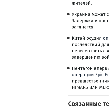
жителей.
Украина может с
Задержки в пост
затянется.
Китай осудил
оп
последствий для
пересмотреть св
завершению вой
Пентагон вперв
операции Epic F
предшественник 
HIMARS или MLR
Связанные т