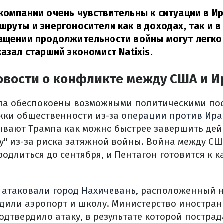
компании очень чувствительны к ситуации в Ир
шруты и энергоносители как в доходах, так и 
ащении продолжительности войны могут легко
казал старший экономист Natixis.
овости о конфликте между США и 
па обеспокоены возможными политическими по
жки общественности из-за
операции против Ира
ывают Трампа как можно быстрее завершить дей
у" из-за риска затяжной войны. Война между СШ
одлиться до сентября, и Пентагон готовится к
 атаковали город Нахичевань
, расположенный н
дили аэропорт и школу. Министерство иностран
дтвердило атаку, в результате которой постра