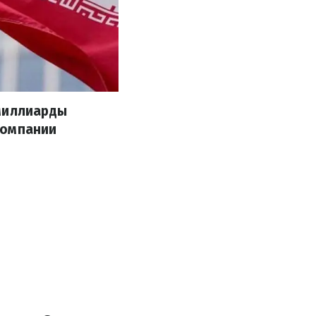
 миллиарды
компании