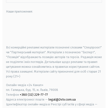
Наши приложения:
android
apple
smart tv
samsung smart tv
Всі комерційні рекламні матеріали позначені словами "Спецпроєкт"
чи "Партнерський матеріал". Матеріали з позначкою "Експерт",
"Позиція" відображають позицію авторів та героїв. Редакція може
не поділяти їхніх поглядів. Детальніше щодо реклами та правил
цитування можна ознайомитись в правилах користування сайтом.
Усі права захищені.
Матеріали сайту призначені для осіб старше
21
року (21+)
Онлайн-медіа «24 Канал»
пл. Галицька, буд. 15, м. Львів, 79008
Телефон
+380 (32) 229-77-77
Адреса електронної пошти —
legal@24tv.com.ua
Ідентифікатор онлайн-медіа в Реєстрі суб'єктів у сфері медіа —