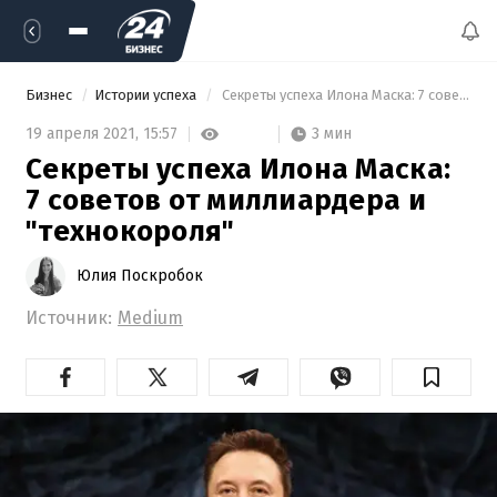
Бизнес
Истории успеха
 Секреты успеха Илона Маска: 7 советов от миллиардера и "технокороля" 
3 мин
19 апреля 2021,
15:57
Секреты успеха Илона Маска:
7 советов от миллиардера и
"технокороля"
Юлия Поскробок
Источник:
Medium