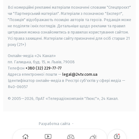
Всі комерційні рекламні матеріали позначені словами "Спецпроєкт"
чи "Партнерський матеріал". Матеріали з позначкою "Експерт",
"Позиція" відображають позицію авторів та героїв. Редакція може
не поділяти їхніх поглядів. Детальніше щодо реклами та правил
цитування можна ознайомитись в правилах користування сайтом.
Усі права захищені.
Матеріали сайту призначені для осіб старше
21
року (21+)
Онлайн-медіа «24 Канал»
пл. Галицька, буд. 15, м. Львів, 79008
Телефон
+380 (32) 229-77-77
Адреса електронної пошти —
legal@24tv.com.ua
Ідентифікатор онлайн-медіа в Реєстрі суб'єктів у сфері медіа —
R40-06057
© 2005—2026,
ПрАТ «Телерадіокомпанія "Люкс"», 24 Канал.
Разработка сайта
-