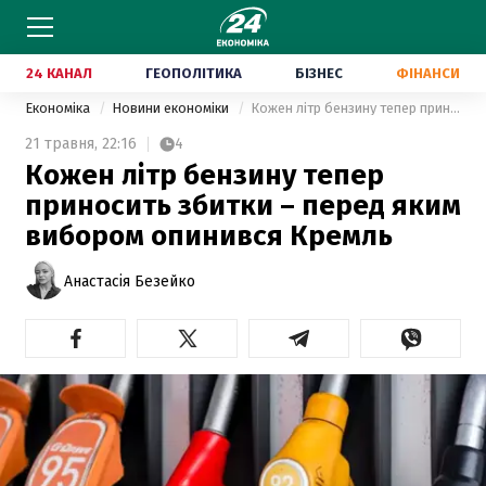
24 КАНАЛ
ГЕОПОЛІТИКА
БІЗНЕС
ФІНАНСИ
Економіка
Новини економіки
Кожен літр бензину тепер приносить збитки – перед яким вибором опинився Кремль
21 травня,
22:16
4
Кожен літр бензину тепер
приносить збитки – перед яким
вибором опинився Кремль
Анастасія Безейко