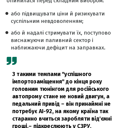
опинилася перед складним вибором:
або підвищувати ціни й ризикувати
суспільним невдоволенням;
або й надалі стримувати їх, поступово
виснажуючи паливний сектор і
наближаючи дефіцит на заправках.
З такими темпами "успішного
імпортозаміщення" до кінця року
головним тюнінгом для російського
автопрому стане не новий двигун, а
педальний привід – він принаймні не
потребує АІ-92, на якому країна так
старанно вчиться заробляти від'ємні
гроші,
– підкреслюють у СЗРУ.