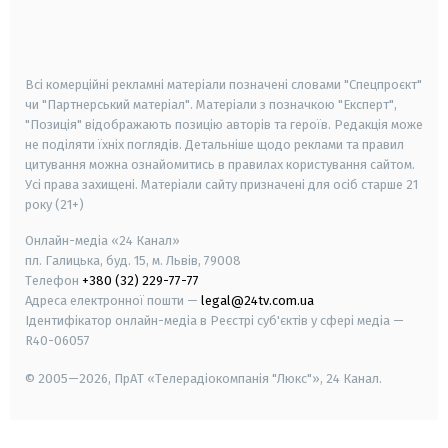
smart tv
samsung smart tv
Всі комерційні рекламні матеріали позначені словами "Спецпроєкт"
чи "Партнерський матеріал". Матеріали з позначкою "Експерт",
"Позиція" відображають позицію авторів та героїв. Редакція може
не поділяти їхніх поглядів. Детальніше щодо реклами та правил
цитування можна ознайомитись в правилах користування сайтом.
Усі права захищені.
Матеріали сайту призначені для осіб старше
21
року (21+)
Онлайн-медіа «24 Канал»
пл. Галицька, буд. 15, м. Львів, 79008
Телефон
+380 (32) 229-77-77
Адреса електронної пошти —
legal@24tv.com.ua
Ідентифікатор онлайн-медіа в Реєстрі суб'єктів у сфері медіа —
R40-06057
© 2005—2026,
ПрАТ «Телерадіокомпанія "Люкс"», 24 Канал.