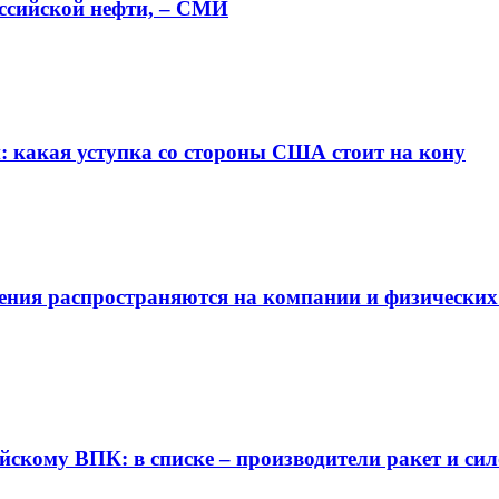
оссийской нефти, – СМИ
: какая уступка со стороны США стоит на кону
ения распространяются на компании и физических
йскому ВПК: в списке – производители ракет и си