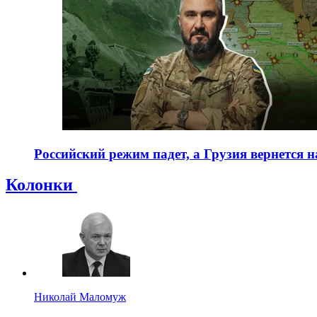
Российский режим падет, а Грузия вернется 
Колонки
Николай Маломуж