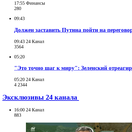
17:55
Финансы
280
09:43
Должен заставить Путина пойти на переговор
09:43
24 Канал
356
4
05:20
"Это точно шаг к миру": Зеленский отреагир
05:20
24 Канал
4 234
4
Эксклюзивы 24 канала
16:00
24 Канал
883