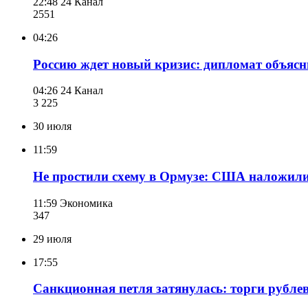
22:48
24 Канал
255
1
04:26
Россию ждет новый кризис: дипломат объясни
04:26
24 Канал
3 225
30 июля
11:59
Не простили схему в Ормузе: США наложили
11:59
Экономика
347
29 июля
17:55
Санкционная петля затянулась: торги рубл