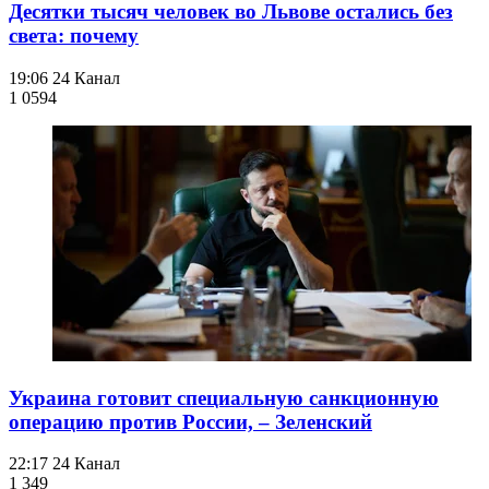
Десятки тысяч человек во Львове остались без
света: почему
19:06
24 Канал
1 059
4
Украина готовит специальную санкционную
операцию против России, – Зеленский
22:17
24 Канал
1 349