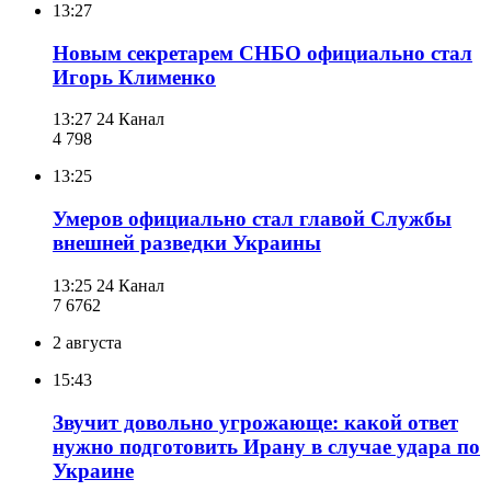
13:27
Новым секретарем СНБО официально стал
Игорь Клименко
13:27
24 Канал
4 798
13:25
Умеров официально стал главой Службы
внешней разведки Украины
13:25
24 Канал
7 676
2
2 августа
15:43
Звучит довольно угрожающе: какой ответ
нужно подготовить Ирану в случае удара по
Украине