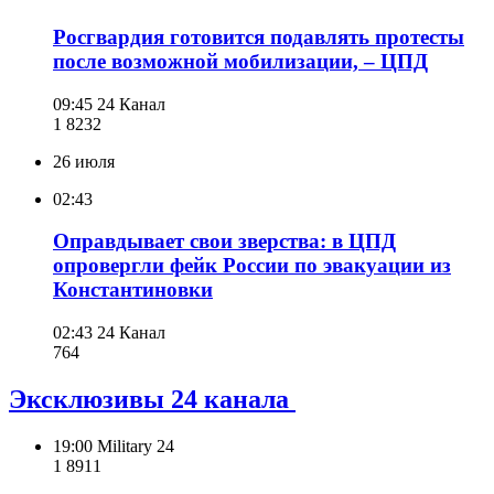
Росгвардия готовится подавлять протесты
после возможной мобилизации, – ЦПД
09:45
24 Канал
1 823
2
26 июля
02:43
Оправдывает свои зверства: в ЦПД
опровергли фейк России по эвакуации из
Константиновки
02:43
24 Канал
764
Эксклюзивы 24 канала
19:00
Military 24
1 891
1