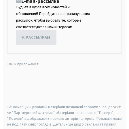
E-mail-рассылка
Будьте в курсе всех новостей и
обновлений! Перейдите на страницу наших
рассылок, чтобы выбрать те, которые
соответствуют вашим интересам.
К РАССЫЛКАМ
Наши приложения:
android
apple
smart tv
samsung smart tv
Всі комерційні рекламні матеріали позначені словами "Спецпроєкт"
чи "Партнерський матеріал". Матеріали з позначкою "Експерт",
"Позиція" відображають позицію авторів та героїв. Редакція може
не поділяти їхніх поглядів. Детальніше щодо реклами та правил