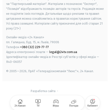
чи "Партнерський матеріал". Матеріали з позначкою "Експерт",
"Позиція" відображають позицію авторів та героїв. Редакція може
не поділяти їхніх поглядів. Детальніше щодо реклами та правил
цитування можна ознайомитись в правилах користування сайтом.
Усі права захищені.
Матеріали сайту призначені для осіб старше
21
року (21+)
Онлайн-медіа «24 Канал»
пл. Галицька, буд. 15, м. Львів, 79008
Телефон
+380 (32) 229-77-77
Адреса електронної пошти —
legal@24tv.com.ua
Ідентифікатор онлайн-медіа в Реєстрі суб'єктів у сфері медіа —
R40-06057
© 2005—2026,
ПрАТ «Телерадіокомпанія "Люкс"», 24 Канал.
Разработка сайта
-
24 Канал
TV
Игры
Погода
Кабинет