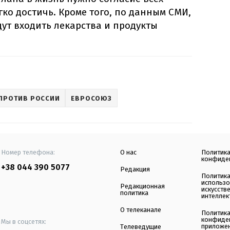
гко достичь. Кроме того, по данным СМИ,
дут входить лекарства и продукты
ПРОТИВ РОССИИ
ЕВРОСОЮЗ
Номер телефона:
О нас
Политик
конфиде
+38 044 390 5077
Редакция
Политик
использ
Редакционная
искусств
политика
интеллек
О телеканале
Политик
конфиде
Мы в соцсетях:
приложе
Телеведущие