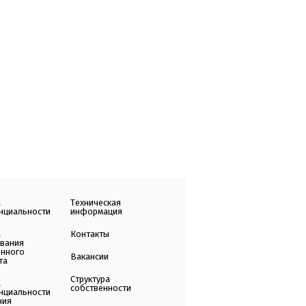
а
Техническая
нциальности
информация
а
Контакты
ования
енного
Вакансии
та
Структура
а
собственности
нциальности
ния