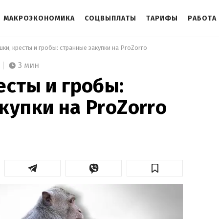
МАКРОЭКОНОМИКА
СОЦВЫПЛАТЫ
ТАРИФЫ
РАБОТА
шки, кресты и гробы: странные закупки на ProZorro 
3 мин
есты и гробы:
купки на ProZorro