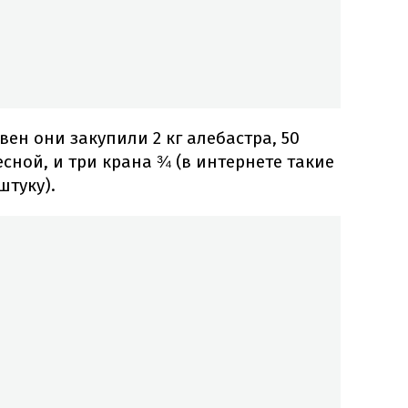
ивен они закупили 2 кг алебастра, 50
есной, и три крана ¾ (в интернете такие
штуку).