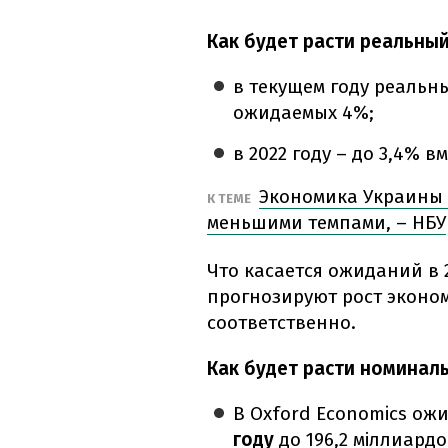
Как будет расти реальный
в текущем году реальн
ожидаемых 4%;
в 2022 году – до 3,4% вм
Экономика Украины в
К ТЕМЕ
меньшими темпами, – НБУ
Что касается ожиданий в 2
прогнозируют рост эконом
соответственно.
Как будет расти номинал
В Oxford Economics ож
году
до 196,2 міллиард