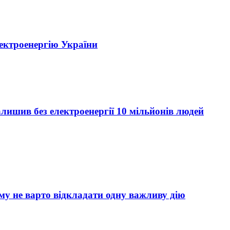
лектроенергію України
алишив без електроенергії 10 мільйонів людей
му не варто відкладати одну важливу дію