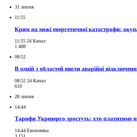
31 липня
11:55
Крим на межі енергетичної катастрофи: окуп
11:55
24 Канал
1 408
08:52
В одній з областей ввели аварійні відключен
08:52
24 Канал
610
28 липня
14:44
Тарифи Укренерго зростуть: хто платитиме но
14:44
Економіка
3 151