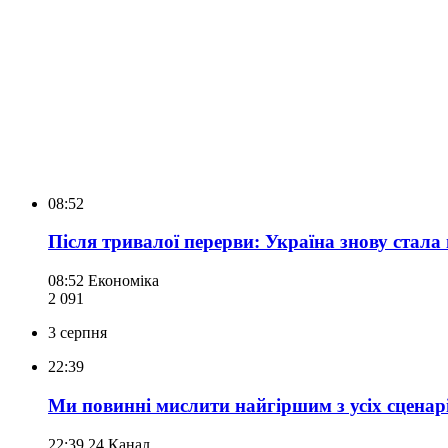
08:52
Після тривалої перерви: Україна знову стала
08:52
Економіка
2 091
3 серпня
22:39
Ми повинні мислити найгіршим з усіх сценар
22:39
24 Канал