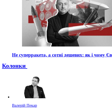
Не суперракета, а сотні дешевих: як і чому Є
Колонки
Валерій Пекар