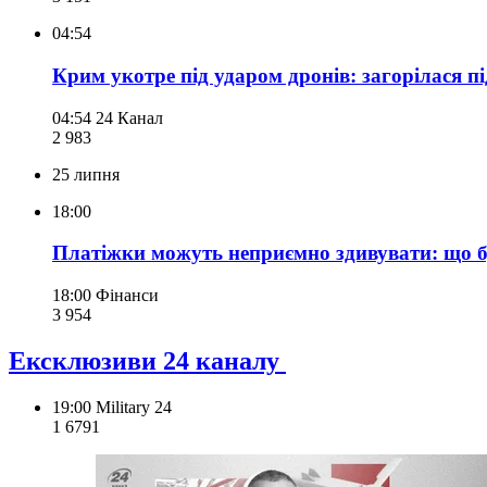
04:54
Крим укотре під ударом дронів: загорілася пі
04:54
24 Канал
2 983
25 липня
18:00
Платіжки можуть неприємно здивувати: що б
18:00
Фінанси
3 954
Ексклюзиви 24 каналу
19:00
Military 24
1 679
1