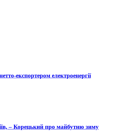
 нетто-експортером електроенергії
іїв, – Корецький про майбутню зиму