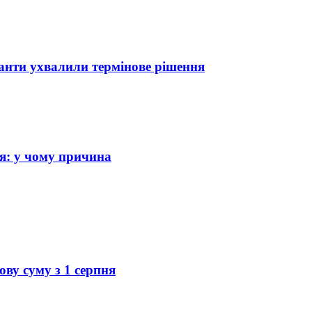
анти ухвалили термінове рішення
ня: у чому причина
ву суму з 1 серпня