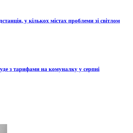
дстанція, у кількох містах проблеми зі світлом
уде з тарифами на комуналку у серпні