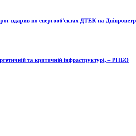
орог вдарив по енергооб'єктах ДТЕК на Дніпропет
нергетичній та критичній інфраструктурі, – РНБО