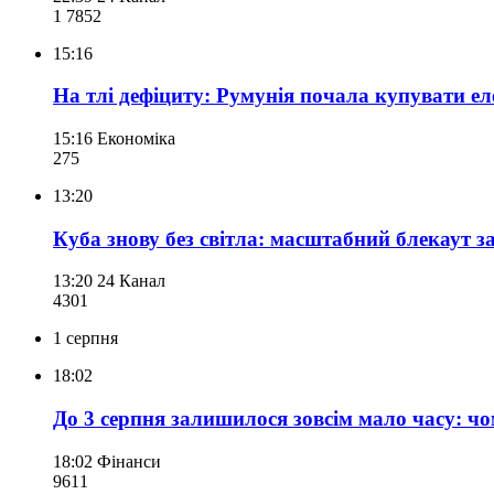
1 785
2
15:16
На тлі дефіциту: Румунія почала купувати е
15:16
Економіка
275
13:20
Куба знову без світла: масштабний блекаут з
13:20
24 Канал
430
1
1 серпня
18:02
До 3 серпня залишилося зовсім мало часу: чо
18:02
Фінанси
961
1