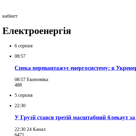
кабінет
Електроенергія
6 серпня
08:57
Спека перевантажує енергосистему: в Укрене
08:57
Економіка
488
5 серпня
22:30
У Грузії стався третій масштабний блекаут за 
22:30
24 Канал
647
1