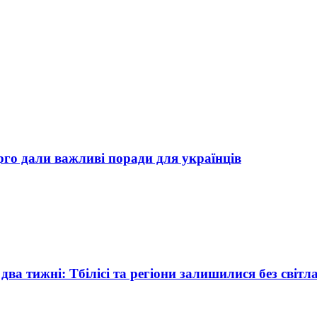
рго дали важливі поради для українців
два тижні: Тбілісі та регіони залишилися без світл