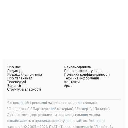
Про нас
Рекламодавцям
Редакція
Правила користування
Редакційна політика
Політика конфіденційності
Про телеканал
Технічна інформація
Телеведучі
Контакти
Вакансії
Архів
Структура власності
Всі комерційні рекламні матеріали позначені словами
"Спецпроєкт", "Партнерський матеріал", "Експерт", "Позиція".
Детальніше щодо реклами та правил цитування можна
ознайомитись в правилах користування сайтом. Усі права
захищені. © 2005—2021, ПрАТ «Телерадіокомпанія "Люкс"», 24