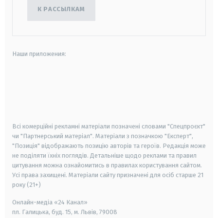
К РАССЫЛКАМ
Наши приложения:
android
apple
smart tv
samsung smart tv
Всі комерційні рекламні матеріали позначені словами "Спецпроєкт"
чи "Партнерський матеріал". Матеріали з позначкою "Експерт",
"Позиція" відображають позицію авторів та героїв. Редакція може
не поділяти їхніх поглядів. Детальніше щодо реклами та правил
цитування можна ознайомитись в правилах користування сайтом.
Усі права захищені.
Матеріали сайту призначені для осіб старше
21
року (21+)
Онлайн-медіа «24 Канал»
пл. Галицька, буд. 15, м. Львів, 79008