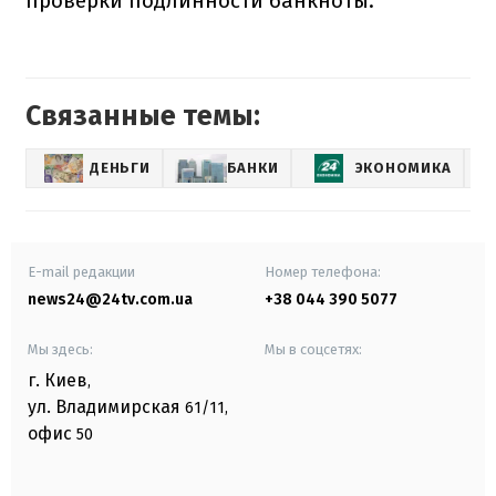
проверки подлинности банкноты.
Связанные темы:
ДЕНЬГИ
БАНКИ
ЭКОНОМИКА
Г
E-mail редакции
Номер телефона:
news24@24tv.com.ua
+38 044 390 5077
Мы здесь:
Мы в соцсетях:
г. Киев
,
ул. Владимирская
61/11,
офис
50