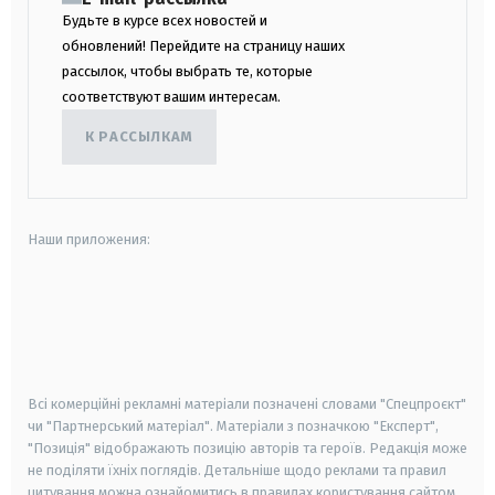
Будьте в курсе всех новостей и
обновлений! Перейдите на страницу наших
рассылок, чтобы выбрать те, которые
соответствуют вашим интересам.
К РАССЫЛКАМ
Наши приложения:
android
apple
smart tv
samsung smart tv
Всі комерційні рекламні матеріали позначені словами "Спецпроєкт"
чи "Партнерський матеріал". Матеріали з позначкою "Експерт",
"Позиція" відображають позицію авторів та героїв. Редакція може
не поділяти їхніх поглядів. Детальніше щодо реклами та правил
цитування можна ознайомитись в правилах користування сайтом.