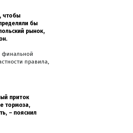
, чтобы
определяли бы
польский рынок,
он.
на финальной
астности правила,
ный приток
е тормоза,
ть,
– пояснил