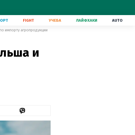
ПОРТ
FIGHT
УЧЕБА
ЛАЙФХАКИ
AUTO
по импорту агропродукции
льша и
о