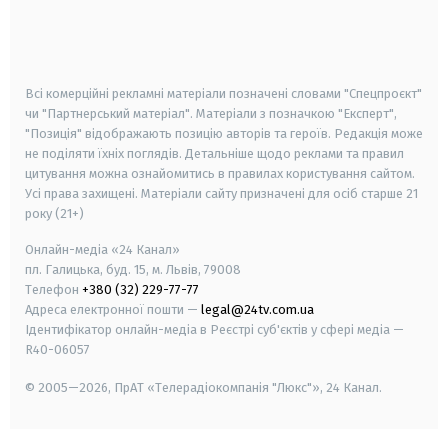
android
apple
smart tv
samsung smart tv
Всі комерційні рекламні матеріали позначені словами "Спецпроєкт"
чи "Партнерський матеріал". Матеріали з позначкою "Експерт",
"Позиція" відображають позицію авторів та героїв. Редакція може
не поділяти їхніх поглядів. Детальніше щодо реклами та правил
цитування можна ознайомитись в правилах користування сайтом.
Усі права захищені.
Матеріали сайту призначені для осіб старше
21
року (21+)
Онлайн-медіа «24 Канал»
пл. Галицька, буд. 15, м. Львів, 79008
Телефон
+380 (32) 229-77-77
Адреса електронної пошти —
legal@24tv.com.ua
Ідентифікатор онлайн-медіа в Реєстрі суб'єктів у сфері медіа —
R40-06057
© 2005—2026,
ПрАТ «Телерадіокомпанія "Люкс"», 24 Канал.