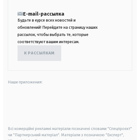
E-mail-рассылка
Будьте в курсе всех новостей и
обновлений! Перейдите на страницу наших
рассылок, чтобы выбрать те, которые
соответствуют вашим интересам.
К РАССЫЛКАМ
Наши приложения:
android
apple
smart tv
samsung smart tv
Всі комерційні рекламні матеріали позначені словами "Спецпроєкт"
чи "Партнерський матеріал". Матеріали з позначкою "Експерт",