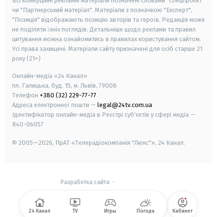
Всі комерційні рекламні матеріали позначені словами "Спецпроєкт"
чи "Партнерський матеріал". Матеріали з позначкою "Експерт",
"Позиція" відображають позицію авторів та героїв. Редакція може
не поділяти їхніх поглядів. Детальніше щодо реклами та правил
цитування можна ознайомитись в правилах користування сайтом.
Усі права захищені.
Матеріали сайту призначені для осіб старше
21
року (21+)
Онлайн-медіа «24 Канал»
пл. Галицька, буд. 15, м. Львів, 79008
Телефон
+380 (32) 229-77-77
Адреса електронної пошти —
legal@24tv.com.ua
Ідентифікатор онлайн-медіа в Реєстрі суб'єктів у сфері медіа —
R40-06057
© 2005—2026,
ПрАТ «Телерадіокомпанія "Люкс"», 24 Канал.
Разработка сайта
-
24 Канал
TV
Игры
Погода
Кабинет