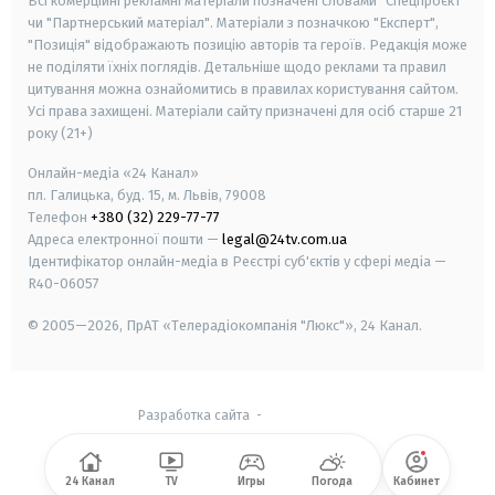
Всі комерційні рекламні матеріали позначені словами "Спецпроєкт"
чи "Партнерський матеріал". Матеріали з позначкою "Експерт",
"Позиція" відображають позицію авторів та героїв. Редакція може
не поділяти їхніх поглядів. Детальніше щодо реклами та правил
цитування можна ознайомитись в правилах користування сайтом.
Усі права захищені.
Матеріали сайту призначені для осіб старше
21
року (21+)
Онлайн-медіа «24 Канал»
пл. Галицька, буд. 15, м. Львів, 79008
Телефон
+380 (32) 229-77-77
Адреса електронної пошти —
legal@24tv.com.ua
Ідентифікатор онлайн-медіа в Реєстрі суб'єктів у сфері медіа —
R40-06057
© 2005—2026,
ПрАТ «Телерадіокомпанія "Люкс"», 24 Канал.
Разработка сайта
-
24 Канал
TV
Игры
Погода
Кабинет