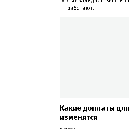
с инвалидностью II и II
работают.
Какие доплаты дл
изменятся