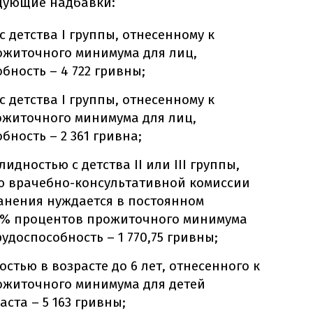
едующие надбавки:
 детства I группы, отнесенному к
ожиточного минимума для лиц,
бность – 4 722 гривны;
 детства I группы, отнесенному к
ожиточного минимума для лиц,
ность – 2 361 гривна;
идностью с детства II или III группы,
ю врачебно-консультативной комиссии
анения нуждается в постоянном
75% процентов прожиточного минимума
удоспособность – 1 770,75 гривны;
стью в возрасте до 6 лет, отнесенного к
ожиточного минимума для детей
ста – 5 163 гривны;