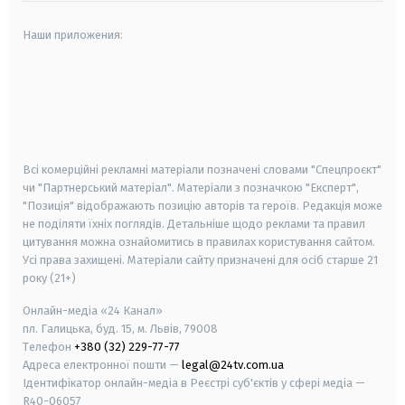
Наши приложения:
android
apple
smart tv
samsung smart tv
Всі комерційні рекламні матеріали позначені словами "Спецпроєкт"
чи "Партнерський матеріал". Матеріали з позначкою "Експерт",
"Позиція" відображають позицію авторів та героїв. Редакція може
не поділяти їхніх поглядів. Детальніше щодо реклами та правил
цитування можна ознайомитись в правилах користування сайтом.
Усі права захищені.
Матеріали сайту призначені для осіб старше
21
року (21+)
Онлайн-медіа «24 Канал»
пл. Галицька, буд. 15, м. Львів, 79008
Телефон
+380 (32) 229-77-77
Адреса електронної пошти —
legal@24tv.com.ua
Ідентифікатор онлайн-медіа в Реєстрі суб'єктів у сфері медіа —
R40-06057