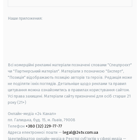
Наши приложения:
android
apple
smart tv
samsung smart tv
Всі комерційні рекламні матеріали позначені словами "Спецпроєкт"
чи "Партнерський матеріал". Матеріали з позначкою "Експерт",
"Позиція" відображають позицію авторів та героїв. Редакція може
не поділяти їхніх поглядів. Детальніше щодо реклами та правил
цитування можна ознайомитись в правилах користування сайтом.
Усі права захищені.
Матеріали сайту призначені для осіб старше
21
року (21+)
Онлайн-медіа «24 Канал»
пл. Галицька, буд. 15, м. Львів, 79008
Телефон
+380 (32) 229-77-77
Адреса електронної пошти —
legal@24tv.com.ua
Ідентифікатор онлайн-медіа в Реєстрі суб'єктів у сфері медіа —