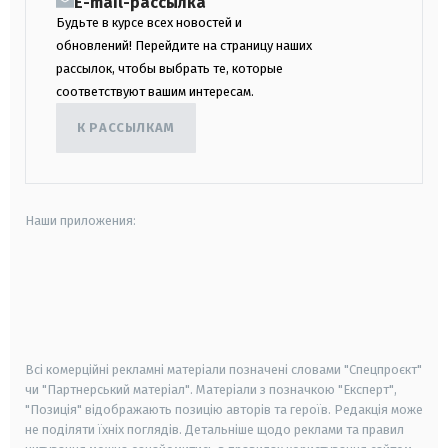
E-mail-рассылка
Будьте в курсе всех новостей и
обновлений! Перейдите на страницу наших
рассылок, чтобы выбрать те, которые
соответствуют вашим интересам.
К РАССЫЛКАМ
Наши приложения:
android
apple
smart tv
samsung smart tv
Всі комерційні рекламні матеріали позначені словами "Спецпроєкт"
чи "Партнерський матеріал". Матеріали з позначкою "Експерт",
"Позиція" відображають позицію авторів та героїв. Редакція може
не поділяти їхніх поглядів. Детальніше щодо реклами та правил